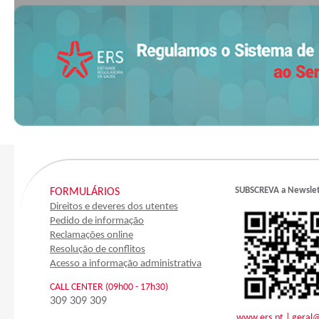
SUBSCREVA a Newsle
FORMULÁRIOS
Direitos e deveres dos utentes
Pedido de informação
Reclamações online
Resolução de conflitos
Acesso a informação administrativa
CALL CENTER (09h00 - 17h30)
309 309 309
www.ers.pt
|
geral@