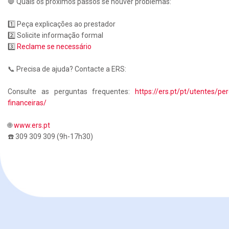
🛑 Quais os próximos passos se houver problemas:
1️⃣ Peça explicações ao prestador
2️⃣ Solicite informação formal
3️⃣
Reclame se necessário
📞 Precisa de ajuda? Contacte a ERS:
Consulte as perguntas frequentes:
https://ers.pt/pt/utentes/p
financeiras/
🌐
www.ers.pt
☎️ 309 309 309 (9h-17h30)