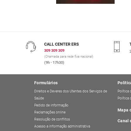
CALL CENTER ERS
309 309 309
(Chamada para rede fixa nacional)
(9h - 17h30)
Formulários
Polític
Direitos e Deveres dos Utentes dos Serviços de
Política
Saúde
Política
Pedido de informação
Mapa d
Reclamações online
Resolução de conflitos
Canal 
Acesso a informação administrativa