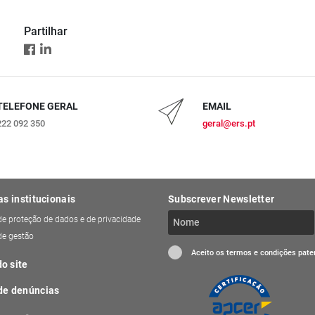
Partilhar
TELEFONE GERAL
EMAIL
222 092 350
geral@ers.pt
as institucionais
Subscrever Newsletter
 de proteção de dados e de privacidade
 de gestão
Aceito os termos e condições pat
o site
de denúncias