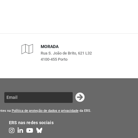
MORADA
Rua S. João de Brito, 621 L32
4100-455 Porto
entes na
Política de proteção de dados e privacidade
da ERS.
ERS nas redes sociais