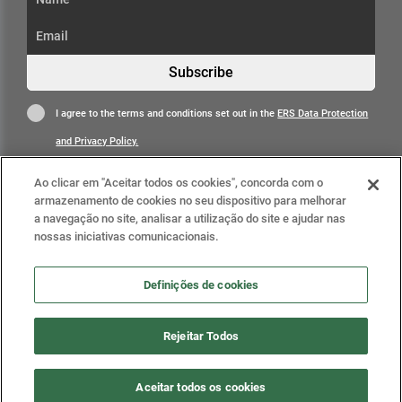
Subscribe
I agree to the terms and conditions set out in the
ERS Data Protection
and Privacy Policy.
Ao clicar em "Aceitar todos os cookies", concorda com o
armazenamento de cookies no seu dispositivo para melhorar
a navegação no site, analisar a utilização do site e ajudar nas
nossas iniciativas comunicacionais.
Learn more
Definições de cookies
Definições de cookies
Rejeitar Todos
2025 © Health Regulatory Authority (ERS). All rights
Aceitar todos os cookies