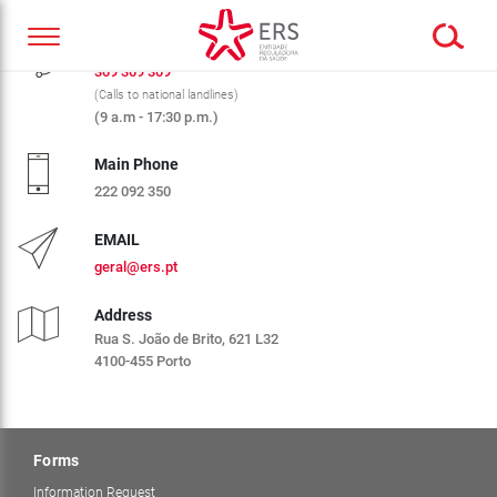
CALL CENTER ERS
309 309 309
(Calls to national landlines)
(9 a.m - 17:30 p.m.)
Main Phone
222 092 350
EMAIL
geral@ers.pt
Address
Rua S. João de Brito, 621 L32
4100-455 Porto
Forms
Information Request