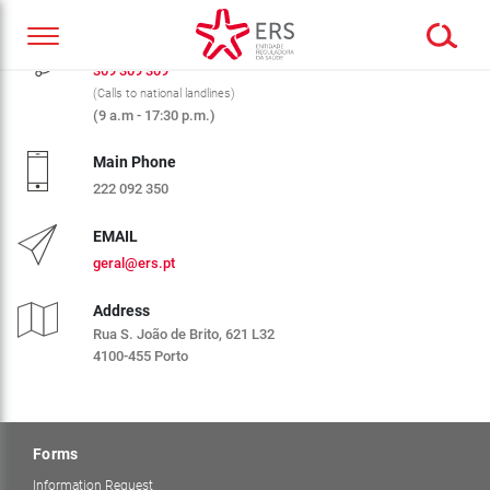
CALL CENTER ERS
309 309 309
(Calls to national landlines)
(9 a.m - 17:30 p.m.)
Main Phone
222 092 350
EMAIL
geral@ers.pt
Address
Rua S. João de Brito, 621 L32
4100-455 Porto
Forms
Information Request