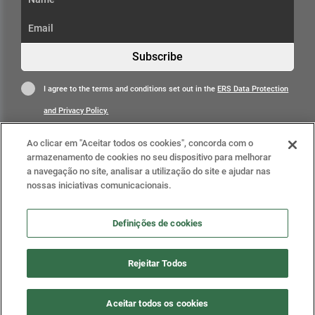
Subscribe
I agree to the terms and conditions set out in the
ERS Data Protection
and Privacy Policy.
Ao clicar em "Aceitar todos os cookies", concorda com o
armazenamento de cookies no seu dispositivo para melhorar
a navegação no site, analisar a utilização do site e ajudar nas
nossas iniciativas comunicacionais.
Learn more
Definições de cookies
Definições de cookies
Rejeitar Todos
2025 © Health Regulatory Authority (ERS). All rights
Aceitar todos os cookies