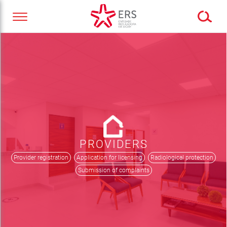
PROVIDERS
Provider registration
Application for licensing
Radiological protection
Submission of complaints