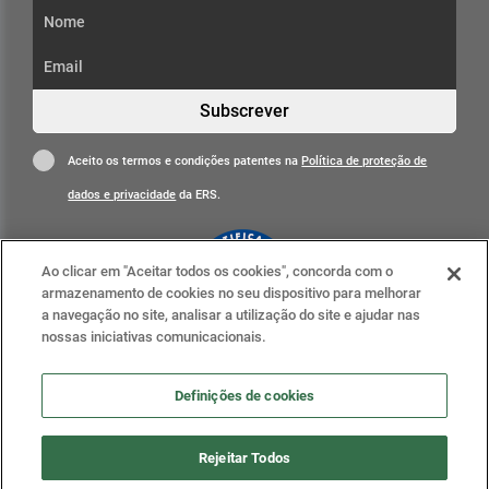
Subscrever
Aceito os termos e condições patentes na
Política de proteção de
dados e privacidade
da ERS.
Ao clicar em "Aceitar todos os cookies", concorda com o
armazenamento de cookies no seu dispositivo para melhorar
a navegação no site, analisar a utilização do site e ajudar nas
nossas iniciativas comunicacionais.
Clique para mais informações
ERS nas redes sociais
Definições de cookies
Definições de cookies
Rejeitar Todos