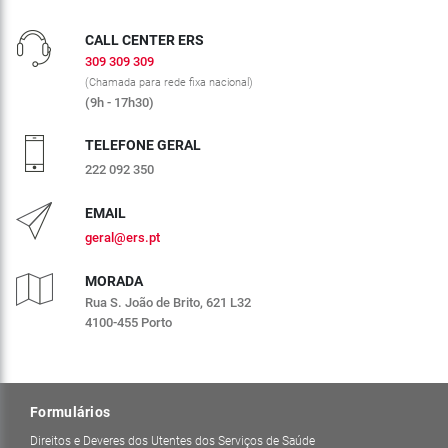
CALL CENTER ERS
309 309 309
(Chamada para rede fixa nacional)
(9h - 17h30)
TELEFONE GERAL
222 092 350
EMAIL
geral@ers.pt
MORADA
Rua S. João de Brito, 621 L32
4100-455 Porto
Formulários
Direitos e Deveres dos Utentes dos Serviços de Saúde