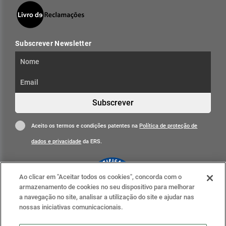
Subscrever Newsletter
Subscrever
Aceito os termos e condições patentes na
Política de proteção de
dados e privacidade
da ERS.
Ao clicar em "Aceitar todos os cookies", concorda com o
armazenamento de cookies no seu dispositivo para melhorar
a navegação no site, analisar a utilização do site e ajudar nas
nossas iniciativas comunicacionais.
Clique para mais informações
ERS nas redes sociais