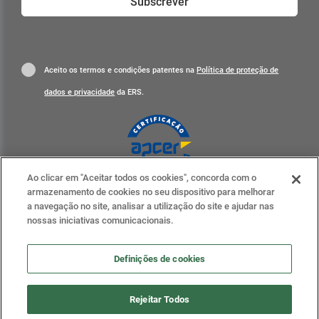
Subscrever
Aceito os termos e condições patentes na
Política de proteção de
dados e privacidade
da ERS.
Ao clicar em "Aceitar todos os cookies", concorda com o
Clique para mais informações
armazenamento de cookies no seu dispositivo para melhorar
a navegação no site, analisar a utilização do site e ajudar nas
ERS nas redes sociais
nossas iniciativas comunicacionais.
Definições de cookies
Definições de cookies
Rejeitar Todos