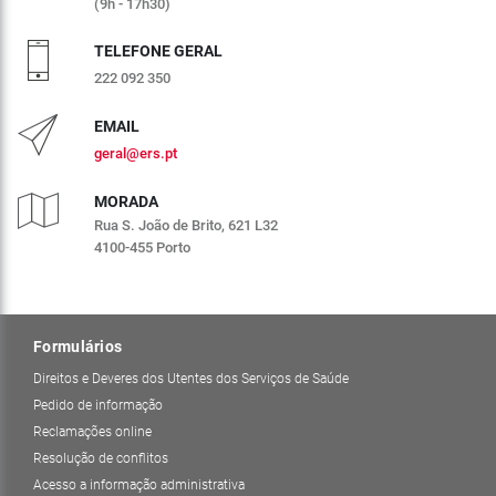
(9h - 17h30)
TELEFONE GERAL
222 092 350
EMAIL
geral@ers.pt
MORADA
Rua S. João de Brito, 621 L32
4100-455 Porto
Formulários
Direitos e Deveres dos Utentes dos Serviços de Saúde
Pedido de informação
Reclamações online
Resolução de conflitos
Acesso a informação administrativa