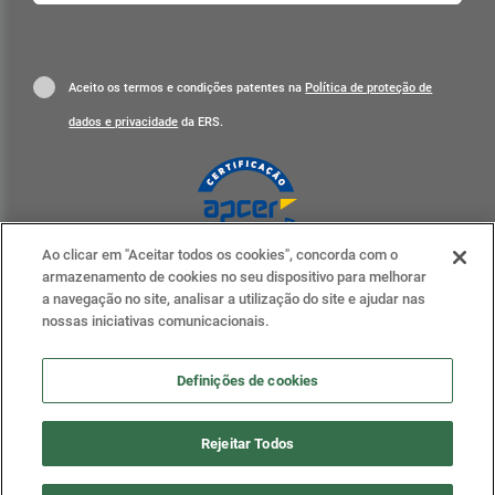
Aceito os termos e condições patentes na
Política de proteção de
dados e privacidade
da ERS.
Ao clicar em "Aceitar todos os cookies", concorda com o
Clique para mais informações
armazenamento de cookies no seu dispositivo para melhorar
a navegação no site, analisar a utilização do site e ajudar nas
ERS nas redes sociais
nossas iniciativas comunicacionais.
Definições de cookies
Definições de cookies
Rejeitar Todos