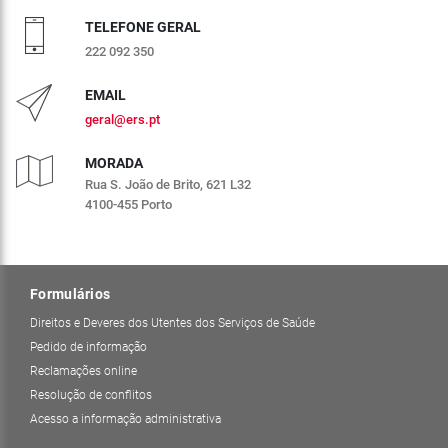
TELEFONE GERAL
222 092 350
EMAIL
geral@ers.pt
MORADA
Rua S. João de Brito, 621 L32
4100-455 Porto
Formulários
Direitos e Deveres dos Utentes dos Serviços de Saúde
Pedido de informação
Reclamações online
Resolução de conflitos
Acesso a informação administrativa