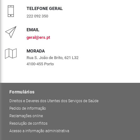
TELEFONE GERAL
222 092 350
EMAIL
geral@ers.pt
MORADA
Rua S. João de Brito, 621 L32
4100-455 Porto
Formulários
Direitos e Deveres dos Utentes dos Serviços de Saúde
Pedido de informação
Reclamações online
Resolução de conflitos
Acesso a informação administrativa