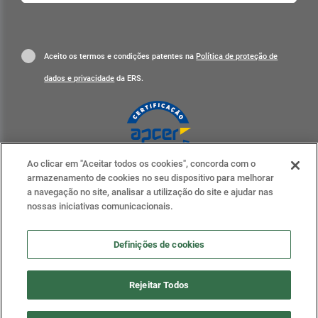
Aceito os termos e condições patentes na
Política de proteção de
dados e privacidade
da ERS.
Ao clicar em "Aceitar todos os cookies", concorda com o
Clique para mais informações
armazenamento de cookies no seu dispositivo para melhorar
a navegação no site, analisar a utilização do site e ajudar nas
ERS nas redes sociais
nossas iniciativas comunicacionais.
Definições de cookies
Definições de cookies
Rejeitar Todos