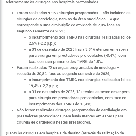
Relativamente às cirurgias nos
hospitais protocolados
:
Foram realizadas 9.963
cirurgias programadas
– não incluindo as
cirurgias de cardiologia, nem as da área oncológica – o que
corresponde a uma diminuição de atividade de 7,0% face ao
segundo semestre de 2024;
o incumprimento dos TMRG nas cirurgias realizadas foi de
2,6% (-2,2 p.p.);
a 31 de dezembro de 2025 havia 3.316 utentes em espera
para cirurgia em prestadores protocolados (-3,4%), com
taxa de incumprimento dos TMRG de 1,8%.
Foram realizadas 72
cirurgias programadas de oncologia
–
redução de 30,8% face ao segundo semestre de 2024;
o incumprimento dos TMRG nas cirurgias realizadas foi de
19,4% (-2,7 p.p.);
a 31 de dezembro de 2025, 13 utentes estavam em espera
para cirurgia em prestadores protocolados, com taxa de
incumprimento dos TMRG de 15,4%;
Não foram realizadas
cirurgias programadas de cardiologia
em
prestadores protocolados, nem havia utentes em espera para
cirurgia de cardiologia nestes prestadores.
Quanto às cirurgias em
hospitais de destino
(através da utilização de