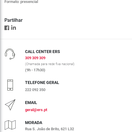
Formato: presencial
Partilhar
CALL CENTER ERS
309 309 309
(Chamada para rede fixa nacional)
(9h - 17h30)
TELEFONE GERAL
222 092 350
EMAIL
geral@ers.pt
MORADA
Rua S. João de Brito, 621 L32