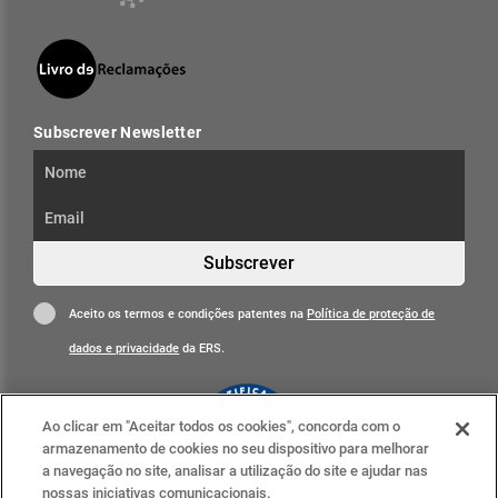
Subscrever Newsletter
Subscrever
Aceito os termos e condições patentes na
Política de proteção de
dados e privacidade
da ERS.
Ao clicar em "Aceitar todos os cookies", concorda com o
armazenamento de cookies no seu dispositivo para melhorar
a navegação no site, analisar a utilização do site e ajudar nas
nossas iniciativas comunicacionais.
Clique para mais informações