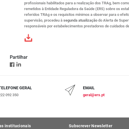
profissionais habilitados para a realização dos TRAg, bem como
remetidos à Entidade Reguladora da Saúde (ERS) sobre os esta
referidos TRAg e os requisitos mínimos a observar para o efeit
supervisão, procedeu à
segunda atualização
do Alerta de Super
responsáveis por estabelecimentos prestadores de cuidados d
Partilhar
TELEFONE GERAL
EMAIL
222 092 350
geral@ers.pt
as institucionais
Subscrever Newsletter