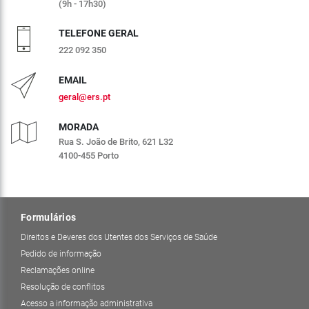
(9h - 17h30)
TELEFONE GERAL
222 092 350
EMAIL
geral@ers.pt
MORADA
Rua S. João de Brito, 621 L32
4100-455 Porto
Formulários
Direitos e Deveres dos Utentes dos Serviços de Saúde
Pedido de informação
Reclamações online
Resolução de conflitos
Acesso a informação administrativa