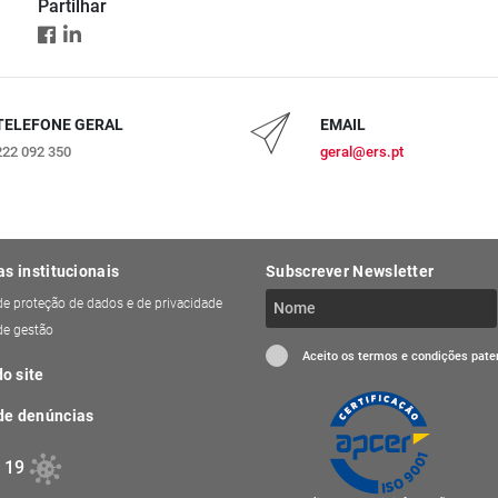
Partilhar
TELEFONE GERAL
EMAIL
222 092 350
geral@ers.pt
as institucionais
Subscrever Newsletter
 de proteção de dados e de privacidade
 de gestão
Aceito os termos e condições pat
o site
de denúncias
 19