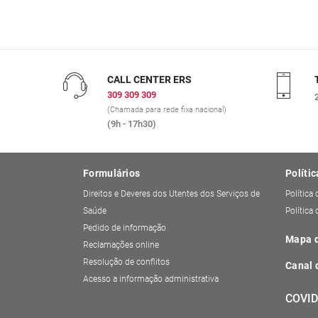
CALL CENTER ERS
309 309 309
(Chamada para rede fixa nacional)
(9h - 17h30)
Formulários
Polític
Direitos e Deveres dos Utentes dos Serviços de
Política
Saúde
Política
Pedido de informação
Mapa d
Reclamações online
Resolução de conflitos
Canal 
Acesso a informação administrativa
COVID