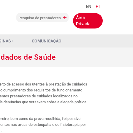
EN
PT
Área
Pesquisa de prestadores
Privada
SINAS+
COMUNICAÇÃO
uidados de Saúde
reito de acesso dos utentes à prestação de cuidados
r o cumprimento dos requisitos de funcionamento
mentos prestadores de cuidados localizados no
de denúncias que versavam sobre a alegada prática
reiro, bem como da prova recolhida, foi possível
tos nas áreas de osteopatia e de fisioterapia por
s.