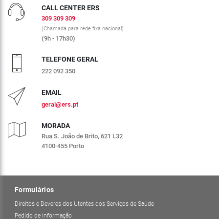
CALL CENTER ERS
309 309 309
(Chamada para rede fixa nacional)
(9h - 17h30)
TELEFONE GERAL
222 092 350
EMAIL
geral@ers.pt
MORADA
Rua S. João de Brito, 621 L32
4100-455 Porto
Formulários
Direitos e Deveres dos Utentes dos Serviços de Saúde
Pedido de informação