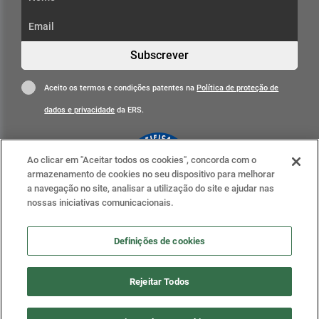
Subscrever
Aceito os termos e condições patentes na
Política de proteção de
dados e privacidade
da ERS.
Ao clicar em "Aceitar todos os cookies", concorda com o
armazenamento de cookies no seu dispositivo para melhorar
a navegação no site, analisar a utilização do site e ajudar nas
nossas iniciativas comunicacionais.
Clique para mais informações
ERS nas redes sociais
Definições de cookies
Definições de cookies
Rejeitar Todos