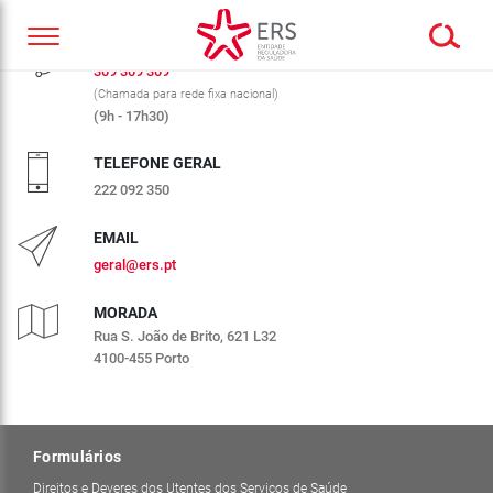
CALL CENTER ERS
309 309 309
(Chamada para rede fixa nacional)
(9h - 17h30)
TELEFONE GERAL
222 092 350
EMAIL
geral@ers.pt
MORADA
Rua S. João de Brito, 621 L32
4100-455 Porto
Formulários
Direitos e Deveres dos Utentes dos Serviços de Saúde