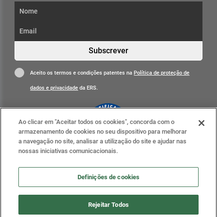
Subscrever
Aceito os termos e condições patentes na
Política de proteção de
dados e privacidade
da ERS.
Ao clicar em "Aceitar todos os cookies", concorda com o
armazenamento de cookies no seu dispositivo para melhorar
a navegação no site, analisar a utilização do site e ajudar nas
nossas iniciativas comunicacionais.
Clique para mais informações
ERS nas redes sociais
Definições de cookies
Definições de cookies
Rejeitar Todos