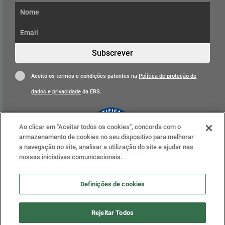
Subscrever
Aceito os termos e condições patentes na
Política de proteção de
dados e privacidade
da ERS.
Ao clicar em "Aceitar todos os cookies", concorda com o
armazenamento de cookies no seu dispositivo para melhorar
a navegação no site, analisar a utilização do site e ajudar nas
nossas iniciativas comunicacionais.
Clique para mais informações
ERS nas redes sociais
Definições de cookies
Definições de cookies
Rejeitar Todos