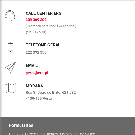
CALL CENTER ERS
309 309 309
(Chamada para rede fixa nacional)
(9h - 17h30)
TELEFONE GERAL
222 092 350
EMAIL
geral@ers.pt
MORADA
Rua S. João de Brito, 621 L32
4100-455 Porto
Formulários
Direitos e Deveres dos Utentes dos Serviços de Saúde