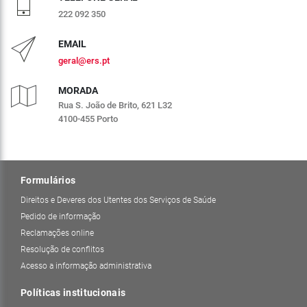
222 092 350
EMAIL
geral@ers.pt
MORADA
Rua S. João de Brito, 621 L32
4100-455 Porto
Formulários
Direitos e Deveres dos Utentes dos Serviços de Saúde
Pedido de informação
Reclamações online
Resolução de conflitos
Acesso a informação administrativa
Políticas institucionais