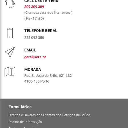
CALL CENTER ERS
309 309 309
(Chamada para rede fixa nacional)
(9h - 17h30)
TELEFONE GERAL
222 092 350
EMAIL
geral@ers.pt
MORADA
Rua S. João de Brito, 621 L32
4100-455 Porto
Formulários
Direitos e Deveres dos Utentes dos Serviços de Saúde
Pedido de informação