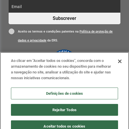
Subscrever
Aceito os termos e condições patentes na
Política de proteção de
dados e privacidade
da ERS.
Ao clicar em "Aceitar todos os cookies", concorda com o
armazenamento de cookies no seu dispositivo para melhorar
a navegação no site, analisar a utilização do site e ajudar nas
nossas iniciativas comunicacionais.
Clique para mais informações
ERS nas redes sociais
Definições de cookies
Definições de cookies
Rejeitar Todos
2020 . ERS - Entidade Reguladora da Saúde, todos os
Aceitar todos os cookies