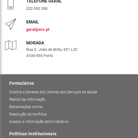
TELEFONE GERAL
222 092 350
EMAIL
geral@ers.pt
MORADA
Rua S. João de Brito, 621 L32
4100-455 Porto
Formulários
Direitos e Deveres dos Utentes dos Serviços de Saúde
Pedido de informação
Reclamações online
Resolução de conflitos
Acesso a informação administrativa
Políticas institucionais