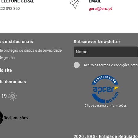
TELEFONE GERAL
EMAIL
222 092 350
geral@ers.pt
as institucionais
Subscrever Newsletter
 de proteção de dados e de privacidade
 de gestão
Aceito os termos e condições pat
o site
de denúncias
 19
Clique para mais informações
2020 . ERS - Entidade Regulado