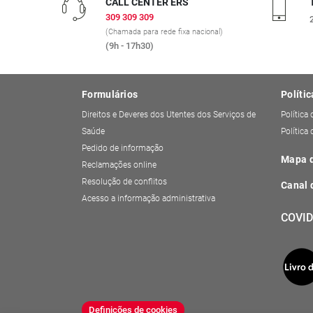
CALL CENTER ERS
309 309 309
(Chamada para rede fixa nacional)
(9h - 17h30)
Formulários
Polític
Direitos e Deveres dos Utentes dos Serviços de
Política
Saúde
Política
Pedido de informação
Mapa d
Reclamações online
Resolução de conflitos
Canal 
Acesso a informação administrativa
COVID
Definições de cookies