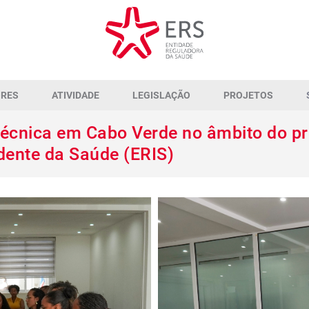
ORES
ATIVIDADE
LEGISLAÇÃO
PROJETOS
técnica em Cabo Verde no âmbito do p
dente da Saúde (ERIS)