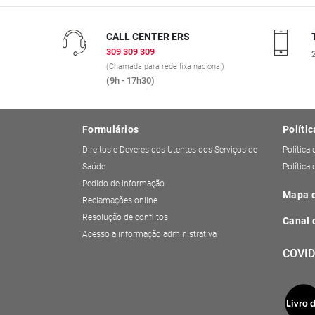
CALL CENTER ERS
309 309 309
(Chamada para rede fixa nacional)
(9h - 17h30)
Formulários
Polític
Direitos e Deveres dos Utentes dos Serviços de
Política
Saúde
Política
Pedido de informação
Mapa d
Reclamações online
Resolução de conflitos
Canal 
Acesso a informação administrativa
COVID