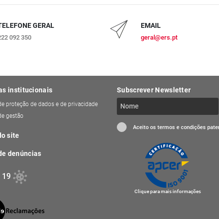
TELEFONE GERAL
EMAIL
222 092 350
geral@ers.pt
as institucionais
Subscrever Newsletter
 de proteção de dados e de privacidade
 de gestão
Aceito os termos e condições pat
o site
de denúncias
 19
Clique para mais informações