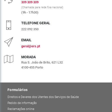
309 309 309
(Chamada para rede fixa nacional)
(9h - 17h30)
TELEFONE GERAL
222 092 350
EMAIL
geral@ers.pt
MORADA
Rua S. João de Brito, 621 L32
4100-455 Porto
Formulários
Direitos e Deveres dos Utentes dos Serviços de Saúde
Pedido de informação
Reclamações online