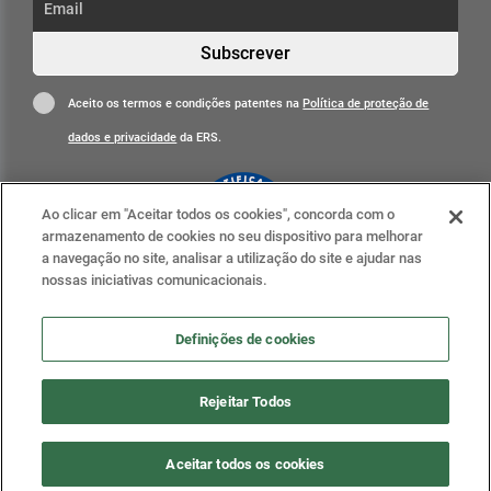
Subscrever
Aceito os termos e condições patentes na
Política de proteção de
dados e privacidade
da ERS.
Ao clicar em "Aceitar todos os cookies", concorda com o
armazenamento de cookies no seu dispositivo para melhorar
a navegação no site, analisar a utilização do site e ajudar nas
nossas iniciativas comunicacionais.
Clique para mais informações
ERS nas redes sociais
Definições de cookies
Definições de cookies
Rejeitar Todos
2020 . ERS - Entidade Reguladora da Saúde, todos os
Aceitar todos os cookies