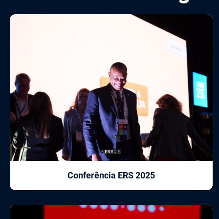
Conferência ERS 2025