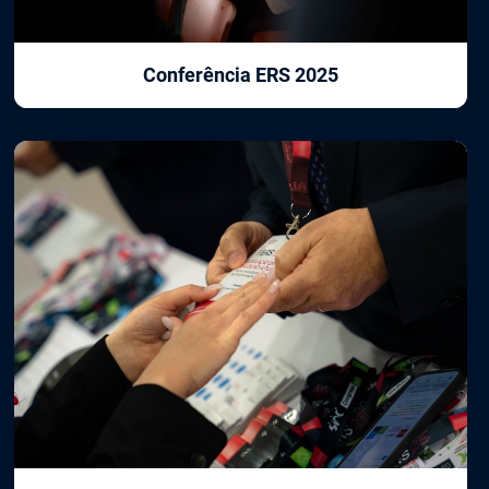
Conferência ERS 2025