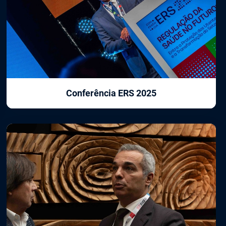
Conferência ERS 2025