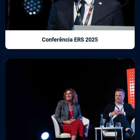
Conferência ERS 2025