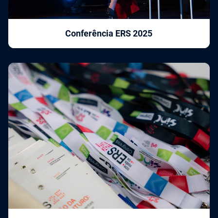
Conferência ERS 2025