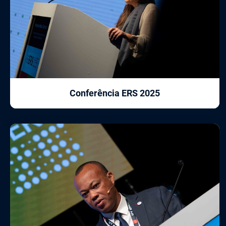
Conferência ERS 2025