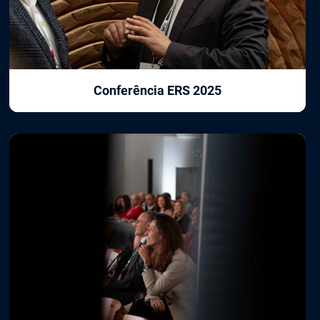
Conferência ERS 2025