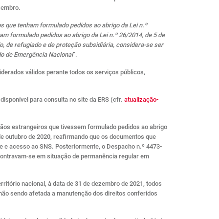
ezembro.
s que tenham formulado pedidos ao abrigo da Lei n.º
ham formulado pedidos ao abrigo da Lei n.º 26/2014, de 5 de
, de refugiado e de proteção subsidiária, considera-se ser
do de Emergência Nacional
”.
derados válidos perante todos os serviços públicos,
, disponível para consulta no site da ERS (cfr.
atualização-
dãos estrangeiros que tivessem formulado pedidos ao abrigo
15 de outubro de 2020, reafirmando que os documentos que
te e acesso ao SNS. Posteriormente, o Despacho n.º 4473-
encontravam-se em situação de permanência regular em
itório nacional, à data de 31 de dezembro de 2021, todos
não sendo afetada a manutenção dos direitos conferidos