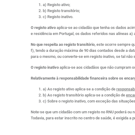
a) Registo ativo;
b) Registo transitório;
c) Registo inativo.
O registo ativo
aplica-se ao cidadão que tenha os dados acima
e residência em Portugal, os dados referidos nas alíneas a) 
No que respeita ao registo transitório,
este ocorre sempre que
f), tendo a duração máxima de 90 dias contados desde a data
para o mesmo, ou converte-se em registo inativo, se tal não se 
O registo inativo
aplica-se aos cidadãos que não cumpram os req
Relativamente à responsabilidade financeira sobre os enca
a) Ao registo ativo aplica-se a condição de
responsabi
b) Ao registo transitório aplica-se a condição de
enca
c) Sobre o registo inativo, com exceção das situações
Note-se que um cidadão com um registo no RNU poderá ou não
Todavia, para estar inscrito no centro de saúde, é exigida a pr