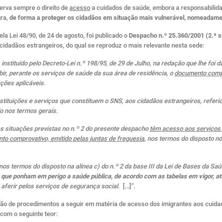
serva sempre o direito de
acesso
a cuidados de saúde, embora a responsabilida
gra,
de forma a proteger os cidadãos em situação mais vulnerável, nomeadame
la Lei 48/90, de 24 de agosto, foi publicado o
Despacho n.º 25.360/2001 (2.ª s
idadãos estrangeiros, do qual se reproduz o mais relevante nesta sede:
instituído pelo Decreto-Lei n.º 198/95, de 29 de Julho, na redação que lhe foi d
bir, perante os serviços de saúde da sua área de residência, o
documento compr
ções aplicáveis.
stituições e serviços que constituem o SNS, aos cidadãos estrangeiros, refer
o nos termos gerais.
s situações previstas no n.º 2 do presente despacho
têm acesso aos serviços 
to comprovativo, emitido pelas juntas de freguesia
, nos termos do disposto no 
 nos termos do disposto na alínea c) do n.º 2 da base III da Lei de Bases da 
que ponham em perigo a saúde pública, de acordo com as tabelas em vigor, a
a aferir pelos serviços de segurança social.
[…]”.
ação de procedimentos a seguir em matéria de acesso dos imigrantes aos cuida
 com o seguinte teor: