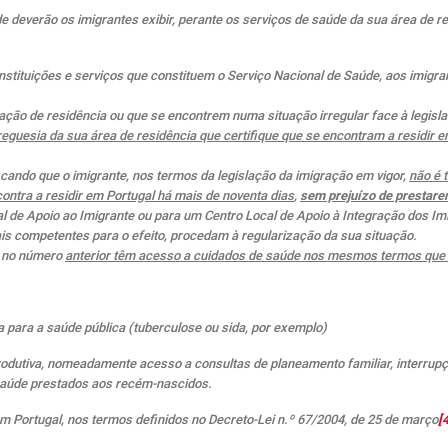
de deverão os imigrantes exibir, perante os serviços de saúde da sua área de 
stituições e serviços que constituem o Serviço Nacional de Saúde, aos imigra
ação de residência ou que se encontrem numa situação irregular face à legisl
uesia da sua área de residência que certifique que se encontram a residir e
cando que o imigrante, nos termos da legislação da imigração em vigor,
não é 
ontra a residir em Portugal há mais de noventa dias
,
sem prejuízo de prestare
 de Apoio ao Imigrante ou para um Centro Local de Apoio à Integração dos Imi
ais competentes para o efeito, procedam à regularização da sua situação.
a no número
anterior têm acesso a cuidados de saúde nos mesmos termos que a
para a saúde pública (tuberculose ou sida, por exemplo)
rodutiva, nomeadamente acesso a consultas de planeamento familiar, interrupç
 saúde prestados aos recém-nascidos.
m Portugal, nos termos definidos no Decreto-Lei n.º 67/2004, de 25 de março
[4