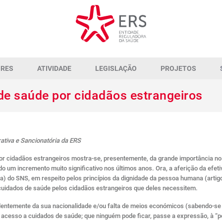
ORES
ATIVIDADE
LEGISLAÇÃO
PROJETOS
 de saúde por cidadãos estrangeiros
ativa e Sancionatória da ERS
or cidadãos estrangeiros mostra-se, presentemente, da grande importância no 
 um incremento muito significativo nos últimos anos. Ora, a aferição da efetiva
sa) do SNS, em respeito pelos princípios da dignidade da pessoa humana (artigo
cuidados de saúde pelos cidadãos estrangeiros que deles necessitem.
pendentemente da sua nacionalidade e/ou falta de meios económicos (sabendo-
acesso a cuidados de saúde; que ninguém pode ficar, passe a expressão, à “po