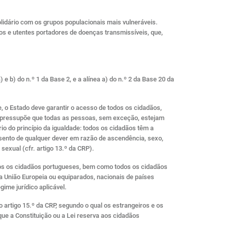
olidário com os grupos populacionais mais vulneráveis.
os e utentes portadores de doenças transmissíveis, que,
 b) do n.º 1 da Base 2, e a alínea a) do n.º 2 da Base 20 da
e, o Estado deve garantir o acesso de todos os cidadãos,
de pressupõe que todas as pessoas, sem exceção, estejam
io do princípio da igualdade: todos os cidadãos têm a
u isento de qualquer dever em razão de ascendência, sexo,
 sexual (cfr. artigo 13.º da CRP).
odos os cidadãos portugueses, bem como todos os cidadãos
 União Europeia ou equiparados, nacionais de países
gime jurídico aplicável.
do artigo 15.º da CRP, segundo o qual os estrangeiros e os
ue a Constituição ou a Lei reserva aos cidadãos