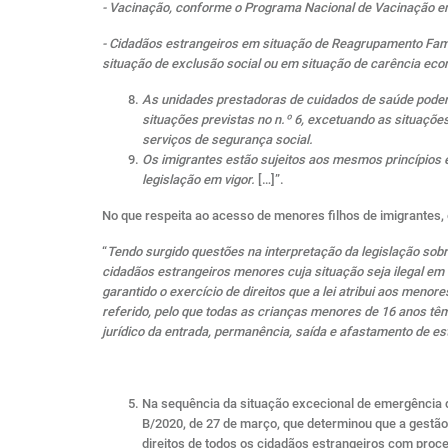
- Vacinação, conforme o Programa Nacional de Vacinação em
- Cidadãos estrangeiros em situação de Reagrupamento Fami
situação de exclusão social ou em situação de carência ec
As unidades prestadoras de cuidados de saúde poder
situações previstas no n.º 6, excetuando as situaçõ
serviços de segurança social.
Os imigrantes estão sujeitos aos mesmos princípios
legislação em vigor.
[…]”.
No que respeita ao acesso de menores filhos de imigrantes, 
“
Tendo surgido questões na interpretação da legislação sob
cidadãos estrangeiros menores cuja situação seja ilegal em 
garantido o exercício de direitos que a lei atribui aos meno
referido, pelo que todas as crianças menores de 16 anos tê
jurídico da entrada, permanência, saída e afastamento de est
Na sequência da situação excecional de emergência d
B/2020, de 27 de março, que determinou que a gestão
direitos de todos os cidadãos estrangeiros com pro