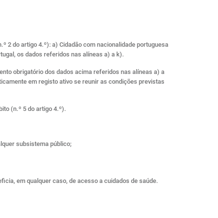
.º 2 do artigo 4.º): a) Cidadão com nacionalidade portuguesa
ugal, os dados referidos nas alíneas a) a k).
to obrigatório dos dados acima referidos nas alíneas a) a
ticamente em registo ativo se reunir as condições previstas
to (n.º 5 do artigo 4.º).
lquer subsistema público;
ficia, em qualquer caso, de acesso a cuidados de saúde.