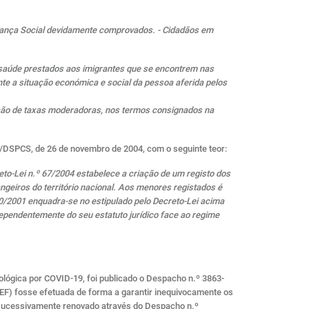
rança Social devidamente comprovados. - Cidadãos em
 saúde prestados aos imigrantes que se encontrem nas
te a situação económica e social da pessoa aferida pelos
nção de taxas moderadoras, nos termos consignados na
65/DSPCS, de 26 de novembro de 2004, com o seguinte teor:
to-Lei n.º 67/2004 estabelece a criação de um registo dos
ngeiros do território nacional. Aos menores registados é
360/2001 enquadra-se no estipulado pelo Decreto-Lei acima
ependentemente do seu estatuto jurídico face ao regime
lógica por COVID-19, foi publicado o Despacho n.º 3863-
EF) fosse efetuada de forma a garantir inequivocamente os
 sucessivamente renovado através do Despacho n.º