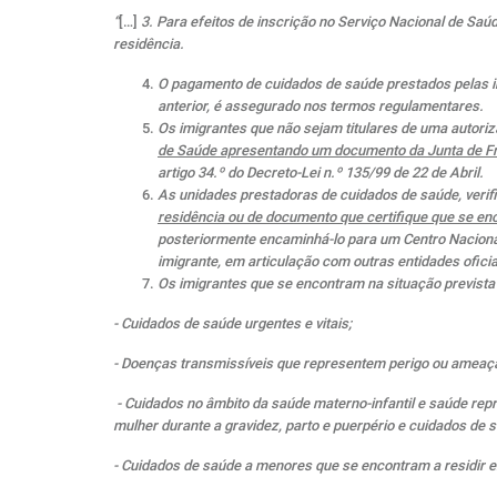
“
[…]
3. Para efeitos de inscrição no Serviço Nacional de Saú
residência.
O pagamento de cuidados de saúde prestados pelas in
anterior, é assegurado nos termos regulamentares.
Os imigrantes que não sejam titulares de uma autoriz
de Saúde apresentando um documento da Junta de Freg
artigo 34.º do Decreto-Lei n.º 135/99 de 22 de Abril.
As unidades prestadoras de cuidados de saúde, verifi
residência ou de documento que certifique que se enc
posteriormente encaminhá-lo para um Centro Nacional
imigrante, em articulação com outras entidades ofici
Os imigrantes que se encontram na situação previst
- Cuidados de saúde urgentes e vitais;
- Doenças transmissíveis que representem perigo ou ameaça 
- Cuidados no âmbito da saúde materno-infantil e saúde rep
mulher durante a gravidez, parto e puerpério e cuidados de
- Cuidados de saúde a menores que se encontram a residir e