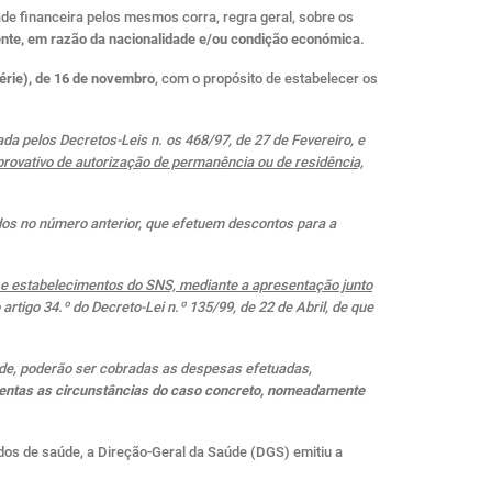
de financeira pelos mesmos corra, regra geral, sobre os
nte, em razão da nacionalidade e/ou condição económica
.
érie), de 16 de novembro
, com o propósito de estabelecer os
ada pelos Decretos-Leis n. os 468/97, de 27 de Fevereiro, e
ovativo de autorização de permanência ou de residência,
idos no número anterior, que efetuem descontos para a
e estabelecimentos do SNS, mediante a apresentação junto
artigo 34.º do Decreto-Lei n.º 135/99, de 22 de Abril, de que
Saúde, poderão ser cobradas as despesas efetuadas,
tentas as circunstâncias do caso concreto, nomeadamente
dos de saúde, a Direção-Geral da Saúde (DGS) emitiu a