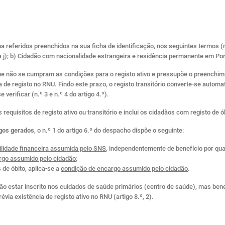
 referidos preenchidos na sua ficha de identificação, nos seguintes termos (n
a j); b) Cidadão com nacionalidade estrangeira e residência permanente em Port
 não se cumpram as condições para o registo ativo e pressupõe o preenchimen
 de registo no RNU. Findo este prazo, o registo transitório converte-se automa
verificar (n.º 3 e n.º 4 do artigo 4.º).
uisitos de registo ativo ou transitório e inclui os cidadãos com registo de óbi
rgos gerados
, o n.º 1 do artigo 6.º do despacho dispõe o seguinte:
lidade financeira assumida pelo SNS
, independentemente de benefício por qua
rgo assumido pelo cidadão
;
 de óbito, aplica-se a
condição de encargo assumido pelo cidadão
.
 estar inscrito nos cuidados de saúde primários (centro de saúde), mas bene
évia existência de registo ativo no RNU (artigo 8.º, 2).