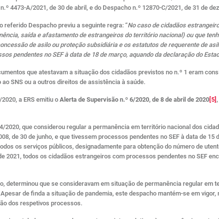
.º 4473-A/2021, de 30 de abril, e do Despacho n.º 12870-C/2021, de 31 de d
o referido Despacho previu a seguinte regra: “
No caso de cidadãos estrangeiro
nência, saída e afastamento de estrangeiros do território nacional) ou que ten
cessão de asilo ou proteção subsidiária e os estatutos de requerente de asilo
essos pendentes no SEF à data de 18 de março, aquando da declaração do Esta
umentos que atestavam a situação dos cidadãos previstos no n.º 1 eram consi
o SNS ou a outros direitos de assistência à saúde.
2020, a ERS emitiu o
Alerta de Supervisão n.º 6/2020, de 8 de abril de 2020
[5]
4/2020, que considerou regular a permanência em território nacional dos cida
27/2008, de 30 de junho, e que tivessem processos pendentes no SEF à data de 
todos os serviços públicos, designadamente para obtenção do número de uten
ril de 2021, todos os cidadãos estrangeiros com processos pendentes no SEF 
, determinou que se consideravam em situação de permanência regular em terr
Apesar de finda a situação de pandemia, este despacho mantém-se em vigor, 
ção dos respetivos processos.