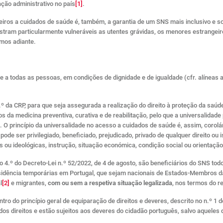
ção administrativo no país
[1]
.
eiros a cuidados de saúde é, também, a garantia de um SNS mais inclusivo e s
stram particularmente vulneráveis as utentes grávidas, os menores estrangeir
mos adiante.
a todas as pessoas, em condições de dignidade e de igualdade (cfr. alíneas a) e
4.º da CRP, para que seja assegurada a realização do direito à proteção da saúd
da medicina preventiva, curativa e de reabilitação, pelo que a universalida
 O princípio da universalidade no acesso a cuidados de saúde é, assim, corolár
pode ser privilegiado, beneficiado, prejudicado, privado de qualquer direito o
icas ou ideológicas, instrução, situação económica, condição social ou orientação
go 4.º do Decreto-Lei n.º 52/2022, de 4 de agosto, são beneficiários do SNS t
idência temporárias em Portugal, que sejam nacionais de Estados-Membros da
l
[2]
e migrantes,
com ou sem a respetiva situação legalizada
, nos termos do re
tro do princípio geral de equiparação de direitos e deveres, descrito no n.º 1 
s direitos e estão sujeitos aos deveres do cidadão português, salvo aqueles q