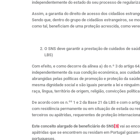
independentemente do estado do seu processo de regulariza
Assim, a garantia do direito de acesso dos cidadãos estrang
Sendo que, dentro do grupo de cidadãos estrangeiros, se mo
como tal, beneficiam de uma proteção acrescida, como vere
O SNS deve garantir a prestação de cuidados de saúde 
LBS)
Com efeito, e como decorre da alínea a) do n.º 3 do artigo 6
independentemente da sua condição económica, aos cuidados 
abrangidas pelas políticas de promoção e proteção da saúde.
mesma dignidade social e são iguais perante a lei e ninguém 
raça, língua, território de origem, religião, convicções polít
os
De acordo com os n.
1 e 2 da Base 21 da LBS e com o arti
com residência permanente ou em situação de estada ou res
terceiros ou apátridas, requerentes de proteção internaciona
Este conceito alargado de beneficiário do SNS
[3]
vai ao encon
apátridas que se encontrem ou residam em Portugal gozam do
portugueses.