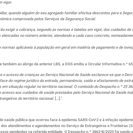
 vigor.
liar, quando alguém do seu agregado familiar efectua descontos para a Segu
onómica comprovada pelos Serviços da Segurança Social.
ão exigir a cobrança, segundo as normas e tabelas em vigor, dos cuidados de
es elencadas no número anterior, atendendo a cada caso concreto, nomeadamen
 e normas aplicáveis à população em geral em matéria de pagamento e de ise
e também ao abrigo da anterior LBS, a DGS emitiu a Circular Informativa n.º 
re o acesso de crianças ao Serviço Nacional de Saúde esclarece-se que o Decre
face do regime jurídico da entrada, permanência, saída e afastamento de estra
res em situação regular no território nacional. O conteúdo do Despacho n.º 25 
m acesso aos cuidados de saúde prestados pelo Serviço Nacional de Saúde ind
rangeiros do território nacional.
[…].”.
e saúde pública que ocorreu face à epidemia SARS-CoV-2 e à infeção epidemio
 dos atendimentos e agendamentos no Serviço de Estrangeiros e Fronteiras (S
cessos pendentes na referida entidade. O Despacho n.º 3863-B/2020 foi sendo