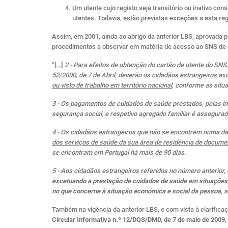
Um utente cujo registo seja transitório ou inativo con
utentes. Todavia, estão previstas exceções a esta re
Assim, em 2001, ainda ao abrigo da anterior LBS, aprovada pe
procedimentos a observar em matéria de acesso ao SNS de c
“[…]
2 - Para efeitos de obtenção do cartão de utente do SNS, 
52/2000, de 7 de Abril, deverão os cidadãos estrangeiros exi
ou visto de trabalho em território nacional
, conforme as situa
3 - Os pagamentos de cuidados de saúde prestados, pelas in
segurança social, e respetivo agregado familiar é assegurad
4 - Os cidadãos estrangeiros que não se encontrem numa da
dos serviços de saúde da sua área de residência de documen
se encontram em Portugal há mais de 90 dias.
5 - Aos cidadãos estrangeiros referidos no número anterior,
excetuando a prestação de cuidados de saúde em situações 
no que concerne à situação económica e social da pessoa
, 
Também na vigência da anterior LBS, e com vista à clarific
Circular Informativa n.º 12/DQS/DMD, de 7 de maio de 2009
,