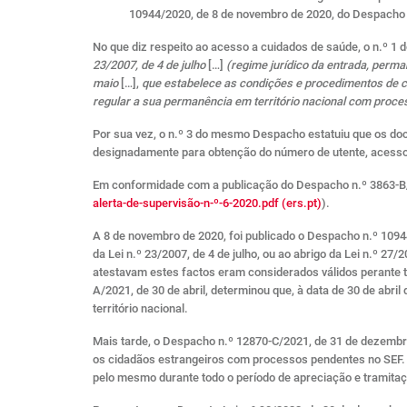
10944/2020, de 8 de novembro de 2020, do Despacho n
No que diz respeito ao acesso a cuidados de saúde, o n.º 1 d
23/2007, de 4 de julho
[…]
(regime jurídico da entrada, perma
maio
[…],
que estabelece as condições e procedimentos de con
regular a sua permanência em território nacional com proc
Por sua vez, o n.º 3 do mesmo Despacho estatuiu que os doc
designadamente para obtenção do número de utente, acesso a
Em conformidade com a publicação do Despacho n.º 3863-B/
alerta-de-supervisão-n-º-6-2020.pdf (ers.pt)
).
A 8 de novembro de 2020, foi publicado o Despacho n.º 1094
da Lei n.º 23/2007, de 4 de julho, ou ao abrigo da Lei n.º 
atestavam estes factos eram considerados válidos perante 
A/2021, de 30 de abril, determinou que, à data de 30 de ab
território nacional.
Mais tarde, o Despacho n.º 12870-C/2021, de 31 de dezembro
os cidadãos estrangeiros com processos pendentes no SEF. 
pelo mesmo durante todo o período de apreciação e tramita