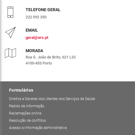
TELEFONE GERAL
222 092 350
EMAIL
geral@ers.pt
MORADA
Rua S. João de Brito, 621 L32
4100-455 Porto
Formulários
Direitos e Deveres dos Utentes dos Serviços de Saúde
Pedido de informação
Reclamações online
Resolução de conflitos
Acesso a informação administrativa