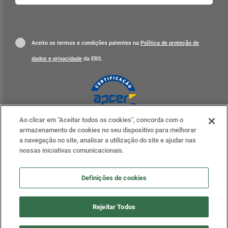
Aceito os termos e condições patentes na
Política de proteção de
dados e privacidade
da ERS.
Ao clicar em "Aceitar todos os cookies", concorda com o
Clique para mais informações
armazenamento de cookies no seu dispositivo para melhorar
a navegação no site, analisar a utilização do site e ajudar nas
ERS nas redes sociais
nossas iniciativas comunicacionais.
Definições de cookies
Definições de cookies
Rejeitar Todos