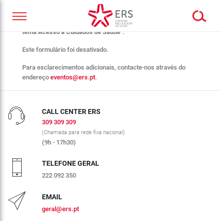
Obrigado pelo seu interesse no webinar "
Melhor Tipificar o
tema Acesso a Cuidados de Saúde
".
Este formulário foi desativado.
Para esclarecimentos adicionais, contacte-nos através do
endereço
eventos@ers.pt
.
CALL CENTER ERS
309 309 309
(Chamada para rede fixa nacional)
(9h - 17h30)
TELEFONE GERAL
222 092 350
EMAIL
geral@ers.pt