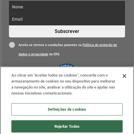
Subscrever
Aceito os termos e condições patentes na
Política de proteção de
dados e privacidade
da ERS.
Ao clicar em "Aceitar todos os cookies", concorda com o
armazenamento de cookies no seu dispositivo para melhorar
a navegação no site, analisar a utilização do site e ajudar nas
nossas iniciativas comunicacionais.
Clique para mais informações
ERS nas redes sociais
Definições de cookies
Definições de cookies
Rejeitar Todos