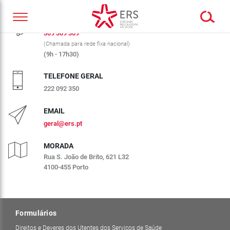
CALL CENTER ERS
309 309 309
(Chamada para rede fixa nacional)
(9h - 17h30)
TELEFONE GERAL
222 092 350
EMAIL
geral@ers.pt
MORADA
Rua S. João de Brito, 621 L32
4100-455 Porto
Formulários
Direitos e Deveres dos Utentes dos Serviços de Saúde