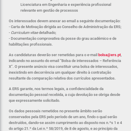
Licenciatura em Engenharia e experiência profissional
relevante em gestão de processos
Os interessados devem anexar ao email a seguinte documentação:
- Carta de Motivação dirigida ao Conselho de Administração da ERS;
-
Curriculum vitae
detalhado;
- Documentação comprovativa da posse do grau académico e de
habilitações profissionais.
As candidaturas deverão ser remetidas para o e-mail
bolsa@ers.pt
,
indicando no assunto do email “Bolsa de interessados – Referência
X”. O presente anúncio visa constituir uma bolsa de interessados,
inexistindo em decorrência um qualquer direito à contratação
resultante da comparação relativa dos currículos apresentados.
A ERS garante, nos termos legais, a confidencialidade da
documentação pessoal recebida, a cuja devolução se obriga desde
que expressamente solicitado.
Os dados pessoais remetidos no presente âmbito serão
conservados pela ERS pelo período de um ano, findo o qual serão
destruídos, dando-se assim cumprimento ao disposto nos n.ºs 1 e 4
do artigo 21.º da Lei n.º 58/2019, de 8 de agosto, e ao princípio da