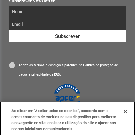
Subscrever Newsletter
Subscrever
Aceito os termos e condições patentes na
Política de proteção de
dados e privacidade
da ERS.
Ao clicar em "Aceitar todos os cookies", concorda com o
Clique para mais informações
armazenamento de cookies no seu dispositivo para melhorar
a navegação no site, analisar a utilização do site e ajudar nas
ERS nas redes sociais
nossas iniciativas comunicacionais.