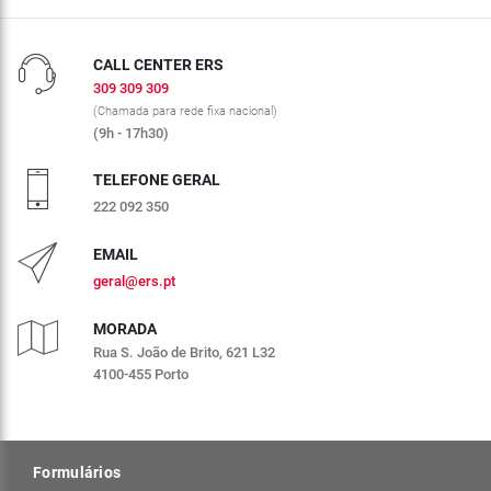
CALL CENTER ERS
309 309 309
(Chamada para rede fixa nacional)
(9h - 17h30)
TELEFONE GERAL
222 092 350
EMAIL
geral@ers.pt
MORADA
Rua S. João de Brito, 621 L32
4100-455 Porto
Formulários