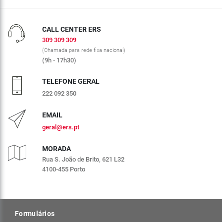
CALL CENTER ERS
309 309 309
(Chamada para rede fixa nacional)
(9h - 17h30)
TELEFONE GERAL
222 092 350
EMAIL
geral@ers.pt
MORADA
Rua S. João de Brito, 621 L32
4100-455 Porto
Formulários