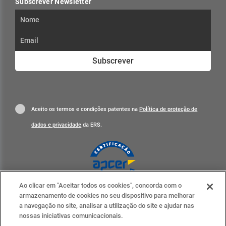
Subscrever Newsletter
Subscrever
Aceito os termos e condições patentes na
Política de proteção de
dados e privacidade
da ERS.
Ao clicar em "Aceitar todos os cookies", concorda com o
Clique para mais informações
armazenamento de cookies no seu dispositivo para melhorar
a navegação no site, analisar a utilização do site e ajudar nas
ERS nas redes sociais
nossas iniciativas comunicacionais.