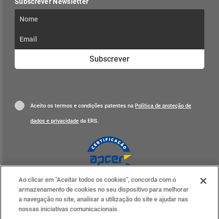
Subscrever Newsletter
Subscrever
Aceito os termos e condições patentes na
Política de proteção de
dados e privacidade
da ERS.
Ao clicar em "Aceitar todos os cookies", concorda com o
Clique para mais informações
armazenamento de cookies no seu dispositivo para melhorar
a navegação no site, analisar a utilização do site e ajudar nas
ERS nas redes sociais
nossas iniciativas comunicacionais.