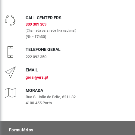
CALL CENTER ERS
309 309 309
(Chamada para rede fixa nacional)
(9h - 17h30)
TELEFONE GERAL
222 092 350
EMAIL
geral@ers.pt
MORADA
Rua S. João de Brito, 621 L32
4100-455 Porto
Formulários