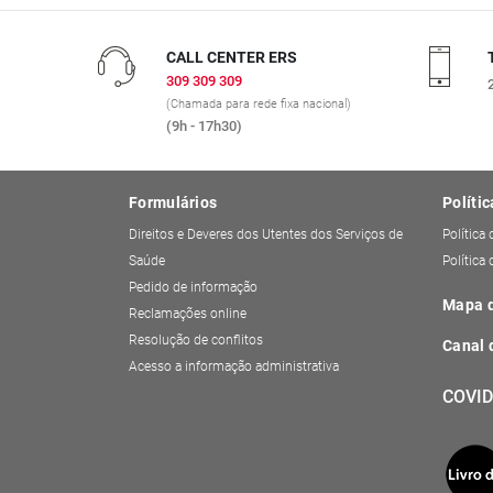
CALL CENTER ERS
309 309 309
(Chamada para rede fixa nacional)
(9h - 17h30)
Formulários
Polític
Direitos e Deveres dos Utentes dos Serviços de
Política
Saúde
Política
Pedido de informação
Mapa d
Reclamações online
Resolução de conflitos
Canal 
Acesso a informação administrativa
COVID