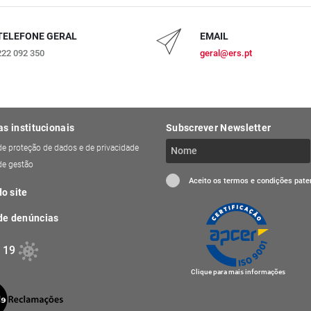
TELEFONE GERAL
EMAIL
222 092 350
geral@ers.pt
as institucionais
Subscrever Newsletter
 de proteção de dados e de privacidade
 de gestão
Aceito os termos e condições pat
o site
de denúncias
 19
Clique para mais informações