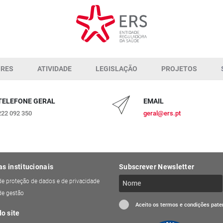
ORES
ATIVIDADE
LEGISLAÇÃO
PROJETOS
TELEFONE GERAL
EMAIL
222 092 350
geral@ers.pt
as institucionais
Subscrever Newsletter
 de proteção de dados e de privacidade
 de gestão
Aceito os termos e condições pat
o site