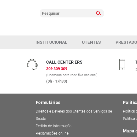
INSTITUCIONAL
UTENTES
PRESTAD
CALL CENTER ERS
309 309 309
(Chamada para rede fixa nacional)
(9h - 17h30)
Formulários
Polític
Direitos e Deveres dos Utentes dos Serviços de
Política
Saúde
Política
Pedido de informação
Mapa d
Reclamações online