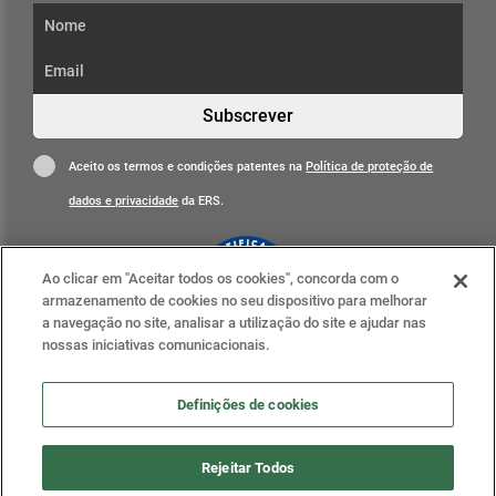
Subscrever
Aceito os termos e condições patentes na
Política de proteção de
dados e privacidade
da ERS.
Ao clicar em "Aceitar todos os cookies", concorda com o
armazenamento de cookies no seu dispositivo para melhorar
a navegação no site, analisar a utilização do site e ajudar nas
nossas iniciativas comunicacionais.
Clique para mais informações
ERS nas redes sociais
Definições de cookies
Definições de cookies
Rejeitar Todos