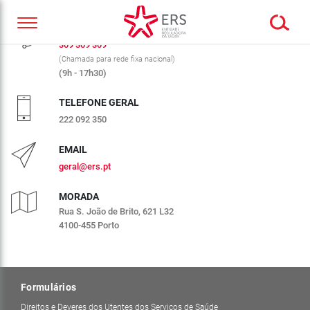
CALL CENTER ERS
309 309 309
(Chamada para rede fixa nacional)
(9h - 17h30)
TELEFONE GERAL
222 092 350
EMAIL
geral@ers.pt
MORADA
Rua S. João de Brito, 621 L32
4100-455 Porto
Formulários
Direitos e Deveres dos Utentes dos Serviços de Saúde