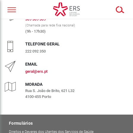
CALL CENTER ERS
309 309 309
(Chamada para rede fixa nacional)
(9h - 17h30)
TELEFONE GERAL
222 092 350
EMAIL
geral@ers.pt
MORADA
Rua S. João de Brito, 621 L32
4100-455 Porto
Formulários
Direitos e Deveres dos Utentes dos Serviços de Saúde