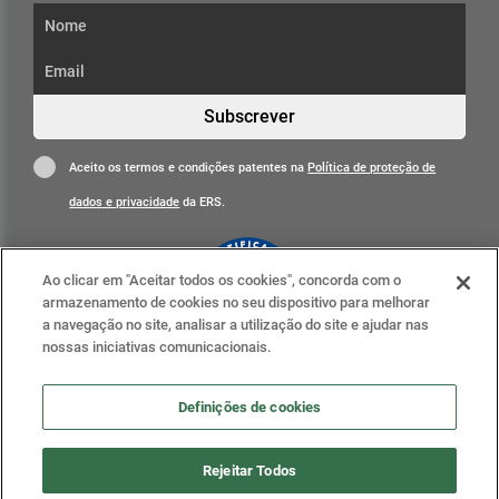
Subscrever
Aceito os termos e condições patentes na
Política de proteção de
dados e privacidade
da ERS.
Ao clicar em "Aceitar todos os cookies", concorda com o
armazenamento de cookies no seu dispositivo para melhorar
a navegação no site, analisar a utilização do site e ajudar nas
nossas iniciativas comunicacionais.
Clique para mais informações
ERS nas redes sociais
Definições de cookies
Definições de cookies
Rejeitar Todos