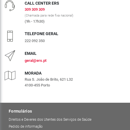
CALL CENTER ERS
309 309 309
(Chamada para rede fixa nacional)
(9h - 17h30)
TELEFONE GERAL
222 092 350
EMAIL
geral@ers.pt
MORADA
Rua S. João de Brito, 621 L32
4100-455 Porto
Formulários
Direitos e Deveres dos Utentes dos Serviços de Saúde
Pedido de informação