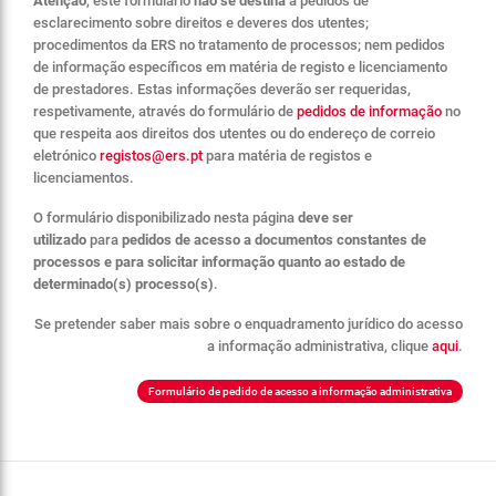
Atenção
, este formulário
não se destina
a pedidos de
esclarecimento sobre direitos e deveres dos utentes;
procedimentos da ERS no tratamento de processos; nem pedidos
de informação específicos em matéria de registo e licenciamento
de prestadores. Estas informações deverão ser requeridas,
respetivamente, através do formulário de
pedidos de informação
no
que respeita aos direitos dos utentes ou do endereço de correio
eletrónico
registos@ers.pt
para matéria de registos e
licenciamentos.
O formulário disponibilizado nesta página
deve ser
utilizado
para
pedidos de acesso a documentos constantes de
processos e para solicitar informação quanto ao estado de
determinado(s) processo(s)
.
Se pretender saber mais sobre o enquadramento jurídico do acesso
a informação administrativa, clique
aqui
.
Formulário de pedido de acesso a informação administrativa