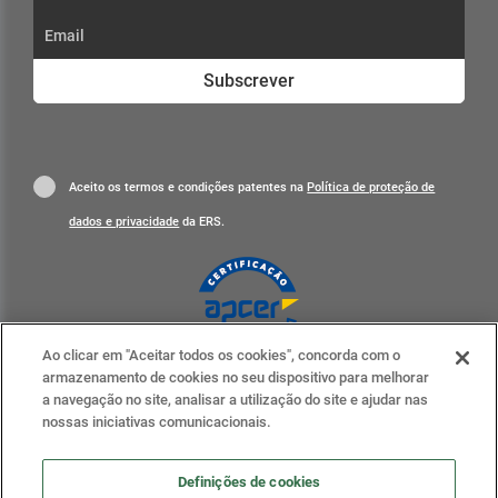
Subscrever
Aceito os termos e condições patentes na
Política de proteção de
dados e privacidade
da ERS.
Ao clicar em "Aceitar todos os cookies", concorda com o
Clique para mais informações
armazenamento de cookies no seu dispositivo para melhorar
a navegação no site, analisar a utilização do site e ajudar nas
ERS nas redes sociais
nossas iniciativas comunicacionais.
Definições de cookies
Definições de cookies