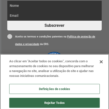
Subscrever
Aceito os termos e condições patentes na
Política de proteção de
dados e privacidade
da ERS.
Ao clicar em "Aceitar todos os cookies", concorda com o
armazenamento de cookies no seu dispositivo para melhorar
a navegação no site, analisar a utilização do site e ajudar nas
nossas iniciativas comunicacionais.
Clique para mais informações
ERS nas redes sociais
Definições de cookies
Definições de cookies
Rejeitar Todos