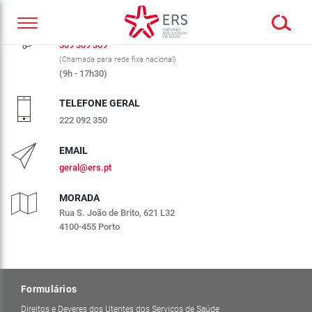
CALL CENTER ERS
309 309 309
(Chamada para rede fixa nacional)
(9h - 17h30)
TELEFONE GERAL
222 092 350
EMAIL
geral@ers.pt
MORADA
Rua S. João de Brito, 621 L32
4100-455 Porto
Formulários
Direitos e Deveres dos Utentes dos Serviços de Saúde