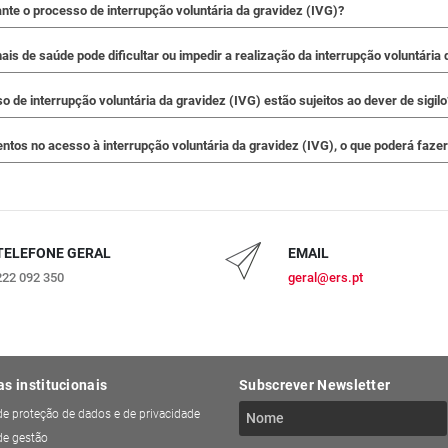
ante o processo de interrupção voluntária da gravidez (IVG)?
nais de saúde pode dificultar ou impedir a realização da interrupção voluntária
 de interrupção voluntária da gravidez (IVG) estão sujeitos ao dever de sigilo
tos no acesso à interrupção voluntária da gravidez (IVG), o que poderá faze
TELEFONE GERAL
EMAIL
222 092 350
geral@ers.pt
as institucionais
Subscrever Newsletter
 de proteção de dados e de privacidade
 de gestão