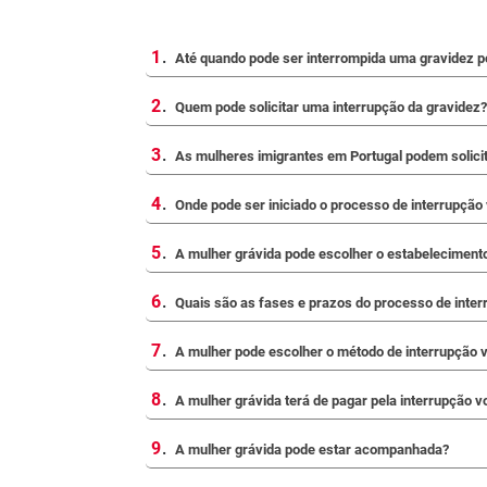
1
.
Até quando pode ser interrompida uma gravidez p
2
.
Quem pode solicitar uma interrupção da gravidez?
3
.
As mulheres imigrantes em Portugal podem solicita
4
.
Onde pode ser iniciado o processo de interrupção 
5
.
A mulher grávida pode escolher o estabelecimento
6
.
Quais são as fases e prazos do processo de inter
7
.
A mulher pode escolher o método de interrupção v
8
.
A mulher grávida terá de pagar pela interrupção v
9
.
A mulher grávida pode estar acompanhada?