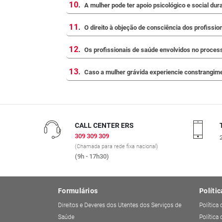
10
.
A mulher pode ter apoio psicológico e social dur
11
.
O direito à objeção de consciência dos profissio
12
.
Os profissionais de saúde envolvidos no processo
13
.
Caso a mulher grávida experiencie constrangimen
CALL CENTER ERS
309 309 309
(Chamada para rede fixa nacional)
(9h - 17h30)
Formulários
Polític
Direitos e Deveres dos Utentes dos Serviços de
Política
Saúde
Política