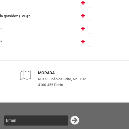
 da gravidez (IVG)?
?
r?
MORADA
Rua S. João de Brito, 621 L32
4100-455 Porto