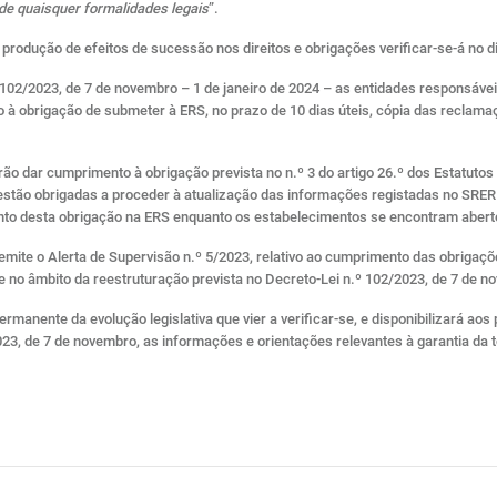
de quaisquer formalidades legais
”.
 produção de efeitos de sucessão nos direitos e obrigações verificar-se-á no di
 102/2023, de 7 de novembro – 1 de janeiro de 2024 – as entidades responsáv
o à obrigação de submeter à ERS, no prazo de 10 dias úteis, cópia das reclam
o dar cumprimento à obrigação prevista no n.º 3 do artigo 26.º dos Estatutos
tão obrigadas a proceder à atualização das informações registadas no SRER da
nto desta obrigação na ERS enquanto os estabelecimentos se encontram aber
mite o Alerta de Supervisão n.º 5/2023, relativo ao cumprimento das obrigaçõ
e no âmbito da reestruturação prevista no Decreto-Lei n.º 102/2023, de 7 de n
nente da evolução legislativa que vier a verificar-se, e disponibilizará aos 
23, de 7 de novembro, as informações e orientações relevantes à garantia da 