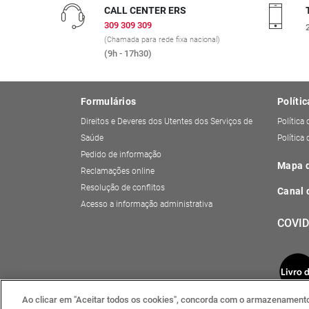
CALL CENTER ERS
309 309 309
(Chamada para rede fixa nacional)
(9h - 17h30)
Formulários
Polític
Direitos e Deveres dos Utentes dos Serviços de
Política
Saúde
Política
Pedido de informação
Mapa d
Reclamações online
Resolução de conflitos
Canal 
Acesso a informação administrativa
COVID
Ao clicar em "Aceitar todos os cookies", concorda com o armazenamento 