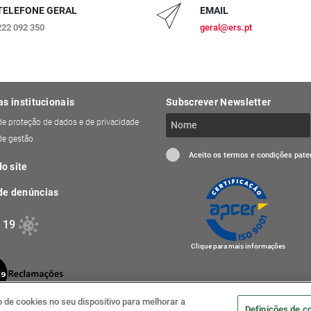
TELEFONE GERAL
EMAIL
222 092 350
geral@ers.pt
as institucionais
Subscrever Newsletter
 de proteção de dados e de privacidade
 de gestão
Aceito os termos e condições pat
o site
de denúncias
 19
Clique para mais informações
de cookies no seu dispositivo para melhorar a
Definições de c