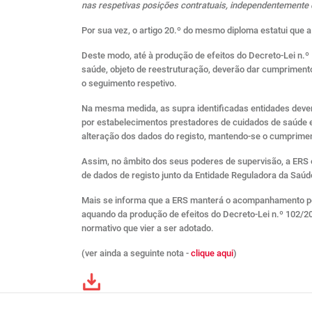
nas respetivas posições contratuais, independentemente 
Por sua vez, o artigo 20.º do mesmo diploma estatui que a
Deste modo, até à produção de efeitos do Decreto-Lei n.º
saúde, objeto de reestruturação, deverão dar cumpriment
o seguimento respetivo.
Na mesma medida, as supra identificadas entidades deverã
por estabelecimentos prestadores de cuidados de saúde es
alteração dos dados do registo, mantendo-se o cumprime
Assim, no âmbito dos seus poderes de supervisão, a ERS e
de dados de registo junto da Entidade Reguladora da Saúd
Mais se informa que a ERS manterá o acompanhamento perma
aquando da produção de efeitos do Decreto-Lei n.º 102/20
normativo que vier a ser adotado.
(ver ainda a seguinte nota -
clique aqui
)