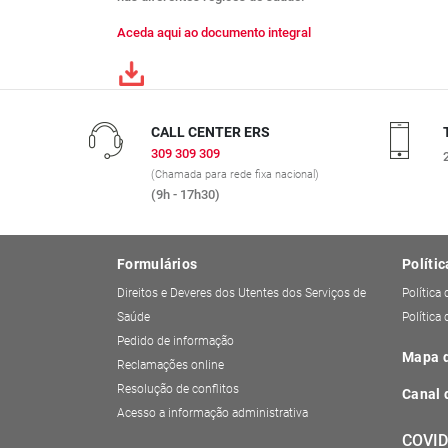
Aceda aqui ao documento integral
CALL CENTER ERS
309 309 309
(Chamada para rede fixa nacional)
(9h - 17h30)
Formulários
Polític
Direitos e Deveres dos Utentes dos Serviços de
Política
Saúde
Política
Pedido de informação
Mapa d
Reclamações online
Resolução de conflitos
Canal 
Acesso a informação administrativa
COVID