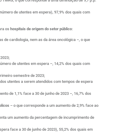
o TMRG, o que corresponde a uma diminuição de 9,7 p.p.
o número de utentes em espera), 97,9% dos quais com
ara os
hospitais de origem do setor público
:
as de cardiologia, nem as da área oncológica –, o que
 2023;
 número de utentes em espera –, 14,2% dos quais com
rimeiro semestre de 2023;
 dos utentes a serem atendidos com tempos de espera
ento de 1,1% face a 30 de junho de 2023 –, 16,7% dos
blicos
– o que corresponde a um aumento de 2,9% face ao
esenta um aumento da percentagem de incumprimento de
espera face a 30 de junho de 2023), 55,2% dos quais em