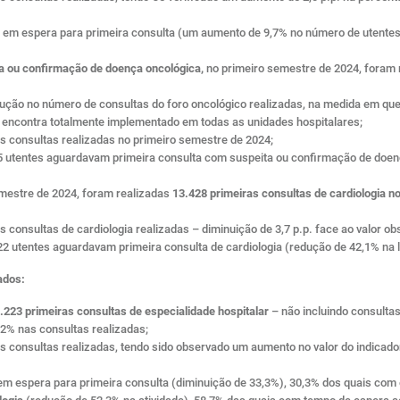
es em espera para primeira consulta (um aumento de 9,7% no número de utente
a ou confirmação de doença oncológica,
no primeiro semestre de 2024, foram 
lução no número de consultas do foro oncológico realizadas, na medida em que
encontra totalmente implementado em todas as unidades hospitalares;
consultas realizadas no primeiro semestre de 2024;
145 utentes aguardavam primeira consulta com suspeita ou confirmação de doe
emestre de 2024, foram realizadas
13.428 primeiras consultas de cardiologia no
onsultas de cardiologia realizadas – diminuição de 3,7 p.p. face ao valor ob
222 utentes aguardavam primeira consulta de cardiologia (redução de 42,1% na
ados:
.223 primeiras consultas de especialidade hospitalar
– não incluindo consulta
2% nas consultas realizadas;
onsultas realizadas, tendo sido observado um aumento no valor do indicador 
 em espera para primeira consulta (diminuição de 33,3%), 30,3% dos quais co