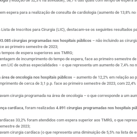
logia
(redução de 52,3% na atividade), 58,7% das quais com tempo de espera a
 em espera para a realização de consulta de cardiologia (aumento de 13,8% n
Lista de Inscritos para Cirurgia (LIC), destacam-se os seguintes resultados p
93.085 cirurgias programadas nos hospitais públicos
– não incluindo as cirurgi
ce ao primeiro semestre de 2023;
 a tempos de espera superiores aos TMRG;
rcentagem de incumprimento do tempo de espera, face ao primeiro semestre de
es em LIC de outras especialidades – o que representa um aumento de 7,4% no
 área de oncologia nos hospitais públicos
– aumento de 12,2% em relação ao p
rimento de cerca de 3,1 p.p. face ao primeiro semestre de 2023, com 22,4%
davam cirurgia programada na área de oncologia – o que corresponde a um aum
ença cardíaca
, foram realizadas
4.891 cirurgias programadas nos hospitais pú
s cardíacas 33,2% foram atendidos com espera superior aos TMRG, o que repr
semestre de 2023;
avam cirurgia cardíaca (o que representa uma diminuição de 5,5% na lista de 