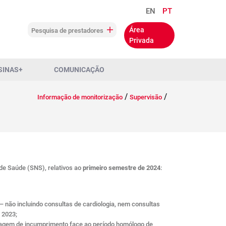
EN
PT
Área
Pesquisa de prestadores
Privada
SINAS+
COMUNICAÇÃO
/
/
Informação de monitorização
Supervisão
e Saúde (SNS), relativos ao
primeiro semestre de 2024
:
– não incluindo consultas de cardiologia, nem consultas
 2023;
tagem de incumprimento face ao período homólogo de