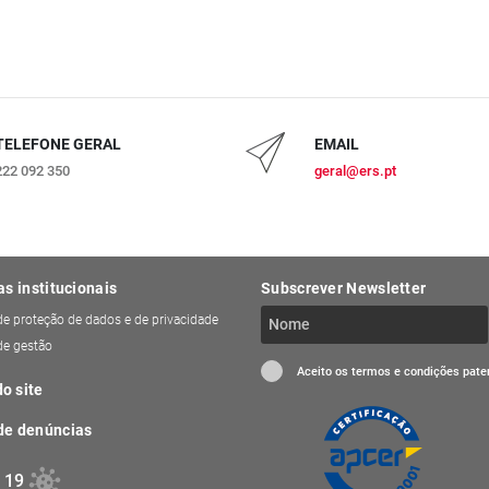
TELEFONE GERAL
EMAIL
222 092 350
geral@ers.pt
as institucionais
Subscrever Newsletter
 de proteção de dados e de privacidade
 de gestão
Aceito os termos e condições pat
o site
de denúncias
 19