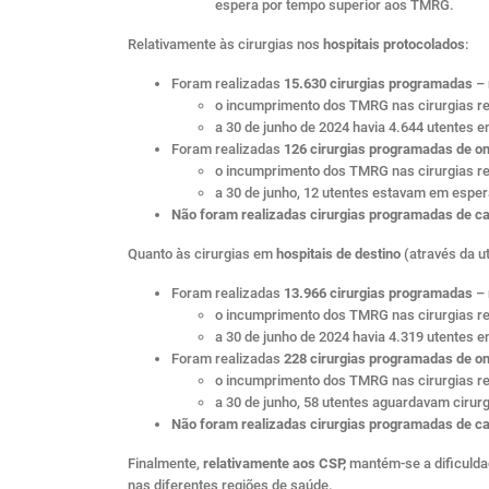
espera por tempo superior aos TMRG.
Relativamente às cirurgias nos
hospitais protocolados
:
Foram realizadas
15.630 cirurgias programadas
– 
o incumprimento dos TMRG nas cirurgias rea
a 30 de junho de 2024 havia 4.644 utentes
Foram realizadas
126 cirurgias programadas de on
o incumprimento dos TMRG nas cirurgias rea
a 30 de junho, 12 utentes estavam em esper
Não foram realizadas cirurgias programadas de ca
Quanto às cirurgias em
hospitais de destino
(através da ut
Foram realizadas
13.966 cirurgias programadas
– 
o incumprimento dos TMRG nas cirurgias rea
a 30 de junho de 2024 havia 4.319 utentes 
Foram realizadas
228 cirurgias programadas de on
o incumprimento dos TMRG nas cirurgias rea
a 30 de junho, 58 utentes aguardavam cirur
Não foram realizadas cirurgias programadas de car
Finalmente,
relativamente aos CSP,
mantém-se a dificulda
nas diferentes regiões de saúde.