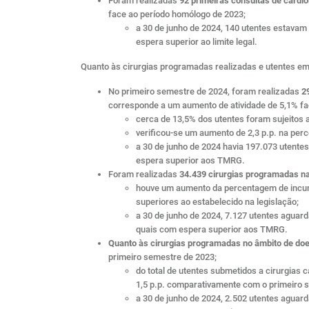
Foram realizadas
92 primeiras consultas de cardio
face ao período homólogo de 2023;
a 30 de junho de 2024, 140 utentes estavam
espera superior ao limite legal.
Quanto às cirurgias programadas realizadas e utentes em 
No primeiro semestre de 2024, foram realizadas
2
corresponde a um aumento de atividade de 5,1% fa
cerca de 13,5% dos utentes foram sujeitos
verificou-se um aumento de 2,3 p.p. na pe
a 30 de junho de 2024 havia 197.073 utent
espera superior aos TMRG.
Foram realizadas
34.439 cirurgias programadas na
houve um aumento da percentagem de incump
superiores ao estabelecido na legislação;
a 30 de junho de 2024, 7.127 utentes aguar
quais com espera superior aos TMRG.
Quanto às cirurgias programadas no âmbito de do
primeiro semestre de 2023;
do total de utentes submetidos a cirurgia
1,5 p.p. comparativamente com o primeiro 
a 30 de junho de 2024, 2.502 utentes aguard