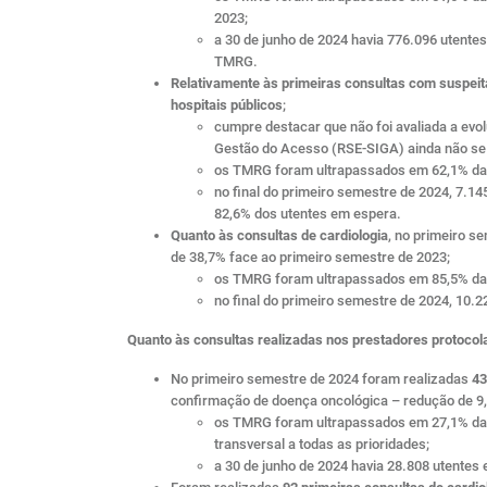
2023;
a 30 de junho de 2024 havia 776.096 utent
TMRG.
Relativamente às primeiras consultas com suspeit
hospitais públicos
;
cumpre destacar que não foi avaliada a evo
Gestão do Acesso (RSE-SIGA) ainda não se 
os TMRG foram ultrapassados em 62,1% das 
no final do primeiro semestre de 2024, 7.
82,6% dos utentes em espera.
Quanto às consultas de cardiologia
, no primeiro s
de 38,7% face ao primeiro semestre de 2023;
os TMRG foram ultrapassados em 85,5% das c
no final do primeiro semestre de 2024, 10.
Quanto às consultas realizadas nos prestadores protocol
No primeiro semestre de 2024 foram realizadas
43
confirmação de doença oncológica – redução de 9,
os TMRG foram ultrapassados em 27,1% das c
transversal a todas as prioridades;
a 30 de junho de 2024 havia 28.808 utentes