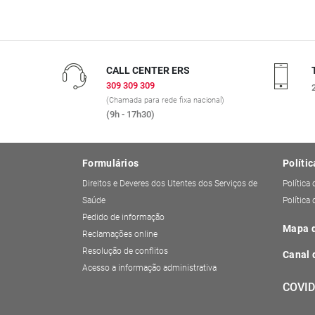
CALL CENTER ERS
309 309 309
(Chamada para rede fixa nacional)
(9h - 17h30)
Formulários
Polític
Direitos e Deveres dos Utentes dos Serviços de
Política
Saúde
Política
Pedido de informação
Mapa d
Reclamações online
Resolução de conflitos
Canal 
Acesso a informação administrativa
COVID