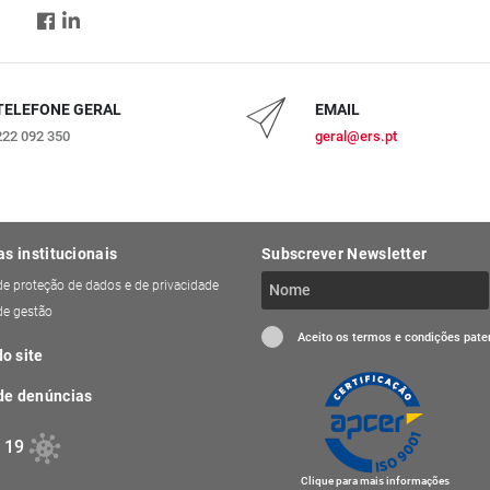
TELEFONE GERAL
EMAIL
222 092 350
geral@ers.pt
as institucionais
Subscrever Newsletter
 de proteção de dados e de privacidade
 de gestão
Aceito os termos e condições pat
o site
de denúncias
 19
Clique para mais informações