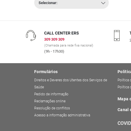
Selecionar:
CALL CENTER ERS
309 309 309
(Chamada para rede fixa nacional)
(9h - 17h30)
Formulários
Polític
Direitos e Deveres dos Utentes dos Serviços de
Política
Saúde
Política
Pedido de informação
Mapa d
Reclamações online
Resolução de conflitos
Canal 
Acesso a informação administrativa
COVID