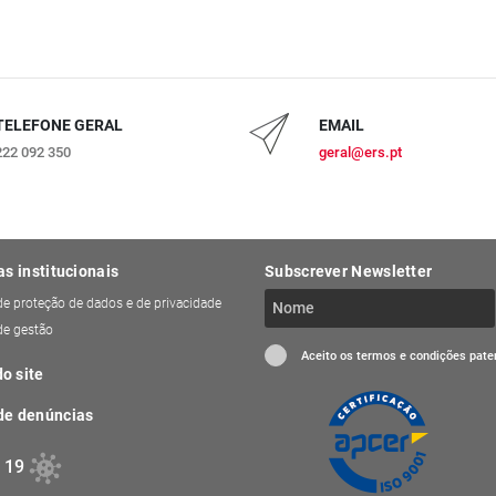
TELEFONE GERAL
EMAIL
222 092 350
geral@ers.pt
as institucionais
Subscrever Newsletter
 de proteção de dados e de privacidade
 de gestão
Aceito os termos e condições pat
o site
de denúncias
 19