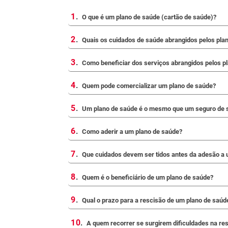
1
.
O que é um plano de saúde (cartão de saúde)?
2
.
Quais os cuidados de saúde abrangidos pelos pla
3
.
Como beneficiar dos serviços abrangidos pelos p
4
.
Quem pode comercializar um plano de saúde?
5
.
Um plano de saúde é o mesmo que um seguro de 
6
.
Como aderir a um plano de saúde?
7
.
Que cuidados devem ser tidos antes da adesão a 
8
.
Quem é o beneficiário de um plano de saúde?
9
.
Qual o prazo para a rescisão de um plano de saúd
10
.
A quem recorrer se surgirem dificuldades na re