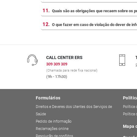
11
.
Quais são as obrigações que recaem sobre os p
12
.
O que fazer em caso de violação do dever de in
CALL CENTER ERS
309 309 309
(Chamada para rede fixa nacional)
(9h - 17h30)
Formulários
Polític
Direitos e Deveres dos Utentes dos Serviços de
Política
Saúde
Política
Pedido de informação
Mapa d
Reclamações online
Resolução de conflitos