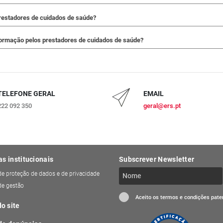
restadores de cuidados de saúde?
formação pelos prestadores de cuidados de saúde?
TELEFONE GERAL
EMAIL
222 092 350
geral@ers.pt
as institucionais
Subscrever Newsletter
 de proteção de dados e de privacidade
 de gestão
Aceito os termos e condições pat
o site