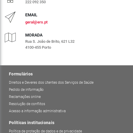
222 092 350
EMAIL
geral@ers.pt
MORADA
Rua S. João de Brito, 621 L32
4100-455 Porto
Formulários
Direitos e Deveres dos Utentes dos Serviços de Saúde
Pedido de informação
Reclamações online
Resolução de conflitos
Acesso a informação administrativa
Políticas institucionais
Política de proteção de dados e de privacidade