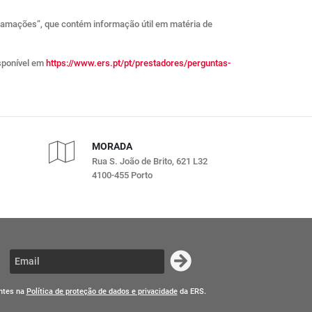
clamações”, que contém informação útil em matéria de
isponível em
https://www.ers.pt/pt/prestadores/perguntas-
MORADA
Rua S. João de Brito, 621 L32
4100-455 Porto
entes na
Política de proteção de dados e privacidade
da ERS.