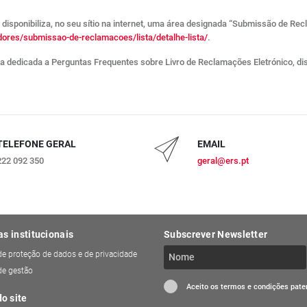
disponibiliza, no seu sítio na internet, uma área designada “Submissão de Re
dores/submissao-de-reclamacoes/lista/detalhe-lista/
.
área dedicada a Perguntas Frequentes sobre Livro de Reclamações Eletrónico, d
TELEFONE GERAL
EMAIL
222 092 350
geral@ers.pt
as institucionais
Subscrever Newsletter
 de proteção de dados e de privacidade
 de gestão
Aceito os termos e condições pat
o site