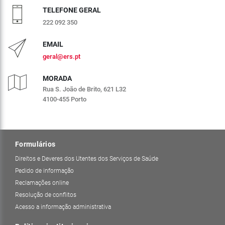
TELEFONE GERAL
222 092 350
EMAIL
geral@ers.pt
MORADA
Rua S. João de Brito, 621 L32
4100-455 Porto
Formulários
Direitos e Deveres dos Utentes dos Serviços de Saúde
Pedido de informação
Reclamações online
Resolução de conflitos
Acesso a informação administrativa