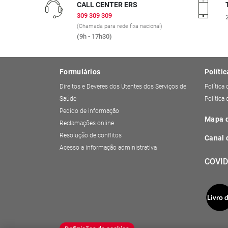
CALL CENTER ERS
309 309 309
(Chamada para rede fixa nacional)
(9h - 17h30)
Formulários
Polític
Direitos e Deveres dos Utentes dos Serviços de
Política
Saúde
Política
Pedido de informação
Mapa d
Reclamações online
Resolução de conflitos
Canal 
Acesso a informação administrativa
COVID