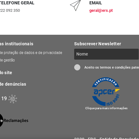
TELEFONE GERAL
EMAIL
222 092 350
geral@ers.pt
as institucionais
Subscrever Newsletter
 de proteção de dados e de privacidade
 de gestão
Aceito os termos e condições pat
o site
de denúncias
 19
Clique para mais informações